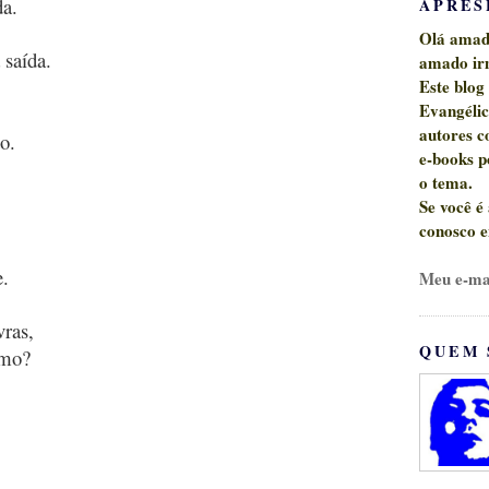
da.
APRES
Olá amado
 saída.
amado ir
Este blog
Evangéli
autores c
o.
e-books p
o tema.
Se você é
conosco
e
e.
Meu e-ma
vras,
QUEM 
smo?