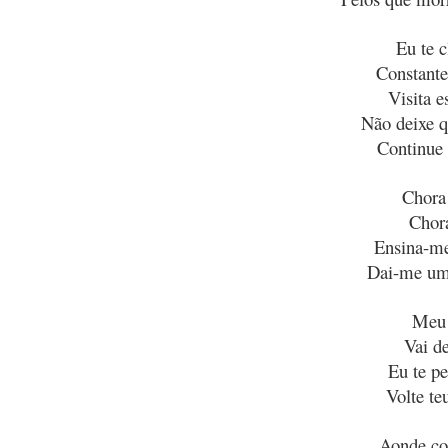
Eu te 
Constante
Visita e
Não deixe q
Continue 
Chora
Chora
Ensina-me
Dai-me um
Meu 
Vai d
Eu te p
Volte te
Aonde co