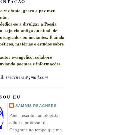
ENTAÇÃO
 visitante, graça e paz meu
mão.
 dedica-se a divulgar a
Poesia
ca,
seja ela antiga ou atual, de
onsagrados ou iniciantes. E ainda
oéticos, matérias e estudos sobre
 autor evangélico, c
olabore
nviando poemas e informações.
il:
sreachers@gmail.com
SOU EU
SAMMIS REACHERS
Poeta, escritor, antologista,
editor e professor de
Geografia no tempo que me