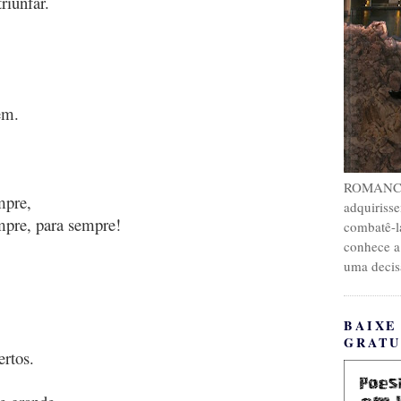
riunfar.
em.
ROMANCE. 
mpre,
adquirisse
mpre, para sempre!
combatê-l
conhece a
uma decis
BAIXE
GRATU
ertos.