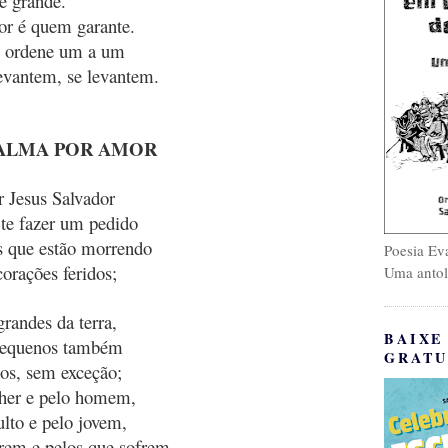
e grande.
or é quem garante.
, ordene um a um
evantem, se levantem.
ALMA POR AMOR
 Jesus Salvador
te fazer um pedido
s que estão morrendo
Poesia Eva
corações feridos;
Uma antol
grandes da terra,
BAIXE
pequenos também
GRATU
os, sem exceção;
her e pelo homem,
ulto e pelo jovem,
rem e pelos que sofrem.