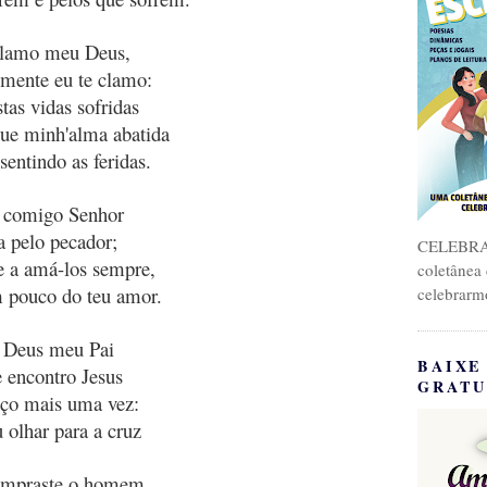
clamo meu Deus,
mente eu te clamo:
stas vidas sofridas
ue minh'alma abatida
sentindo as feridas.
 comigo Senhor
 pelo pecador;
CELEBRA
 a amá-los sempre,
coletânea
 pouco do teu amor.
celebrarm
Deus meu Pai
BAIXE
e encontro Jesus
GRATU
eço mais uma vez:
u olhar para a cruz
mpraste o homem,