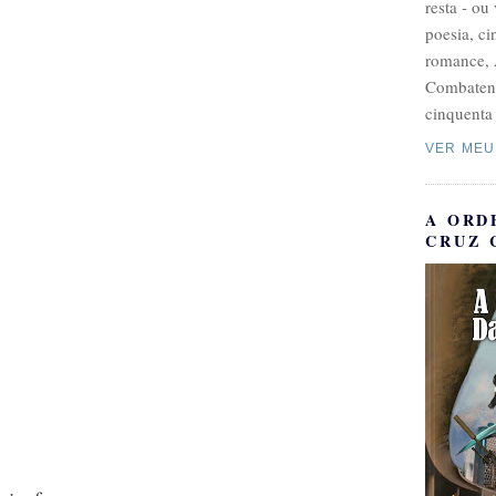
resta - ou
poesia, c
romance, 
Combatent
cinquenta 
VER MEU
A ORD
CRUZ 