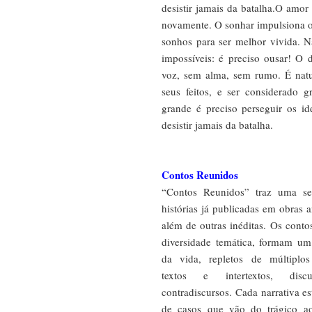
desistir jamais da batalha.O amor
novamente. O sonhar impulsiona o
sonhos para ser melhor vivida. N
impossíveis: é preciso ousar! O
voz, sem alma, sem rumo. É natu
seus feitos, e ser considerado
grande é preciso perseguir os id
desistir jamais da batalha.
Contos Reunidos
“Contos Reunidos” traz uma se
histórias já publicadas em obras a
além de outras inéditas. Os conto
diversidade temática, formam u
da vida, repletos de múltiplos
textos e intertextos, disc
contradiscursos. Cada narrativa es
de casos que vão do trágico a