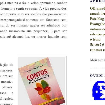
APRES
 pela menina o fez o velho aprender a sonhar
Olá amado
 homem a sentir-se capaz. A vida precisa dos
amado ir
ão importa se esses sonhos são possíveis ou
Este blog
 desesperançado é somente um fantasma sem
Evangéli
ral do ser humano querer ser admirado por
autores c
 grande mesmo na sua pequenez. E para ser
e-books p
eais até alcançá-los, ou morrer lutando sem
o tema.
Se você é
conosco
e
Meu e-ma
leção de
nteriores,
QUEM 
s, em sua
m mosaico
 olhares,
ursos e
tá repleta
o cômico