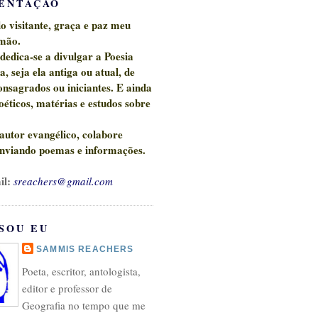
ENTAÇÃO
 visitante, graça e paz meu
mão.
 dedica-se a divulgar a
Poesia
ca,
seja ela antiga ou atual, de
onsagrados ou iniciantes. E ainda
oéticos, matérias e estudos sobre
 autor evangélico, c
olabore
nviando poemas e informações.
il:
sreachers@gmail.com
SOU EU
SAMMIS REACHERS
Poeta, escritor, antologista,
editor e professor de
Geografia no tempo que me