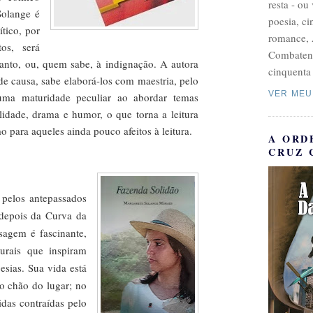
resta - ou
Solange é
poesia, c
tico, por
romance, 
os, será
Combatent
ranto, ou, quem sabe, à indignação. A autora
cinquenta 
e causa, sabe elaborá-los com maestria, pelo
VER MEU
uma maturidade peculiar ao abordar temas
ilidade, drama e humor, o que torna a leitura
o para aqueles ainda pouco afeitos à leitura.
A ORD
CRUZ 
 pelos antepassados
 depois da Curva da
sagem é fascinante,
urais que inspiram
sias. Sua vida está
o chão do lugar; no
idas contraídas pelo