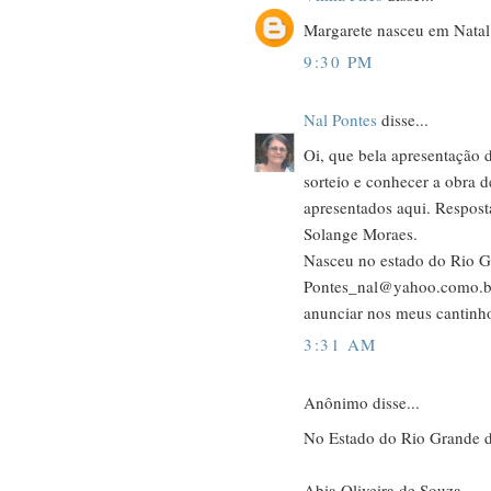
Margarete nasceu em Natal
9:30 PM
Nal Pontes
disse...
Oi, que bela apresentação de
sorteio e conhecer a obra d
apresentados aqui. Respost
Solange Moraes.
Nasceu no estado do Rio G
Pontes_nal@yahoo.como.br
anunciar nos meus cantinh
3:31 AM
Anônimo disse...
No Estado do Rio Grande d
Abia Oliveira de Souza