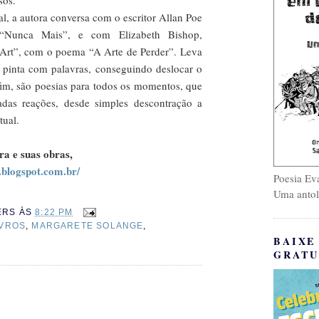
sos.
l, a autora conversa com o escritor Allan Poe
Nunca Mais”, e com Elizabeth Bishop,
rt”, com o poema “A Arte de Perder”. Leva
la pinta com palavras, conseguindo deslocar o
nfim, são poesias para todos os momentos, que
adas reações, desde simples descontração a
tual.
ra e suas obras,
.blogspot.com.br/
Poesia Eva
Uma antol
ERS
ÀS
8:22 PM
IVROS
,
MARGARETE SOLANGE
,
BAIXE
GRATU