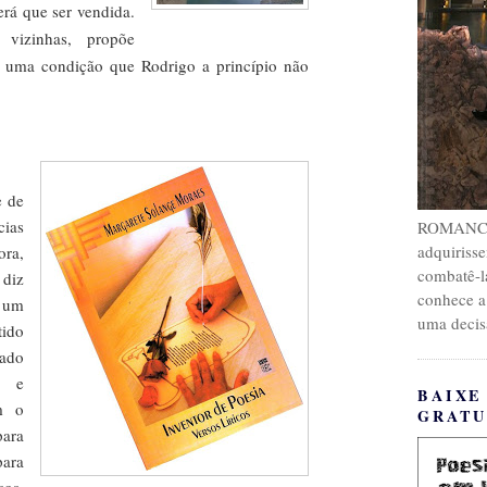
rá que ser vendida.
s vizinhas, propõe
 uma condição que Rodrigo a princípio não
e de
cias
ROMANCE. 
adquirisse
ora,
combatê-l
 diz
conhece a
e um
uma decis
tido
zado
e e
BAIXE
m o
GRATU
para
para