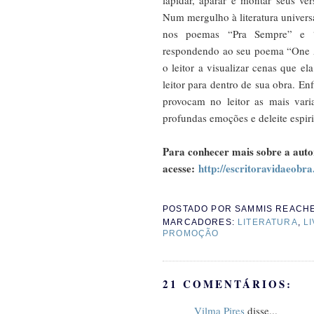
lapidar, aparar e montar seus ver
Num mergulho à literatura universa
nos poemas “Pra Sempre” e “
respondendo ao seu poema “One A
o leitor a visualizar cenas que e
leitor para dentro de sua obra. E
provocam no leitor as mais vari
profundas emoções e deleite espiri
Para conhecer mais sobre a auto
acesse:
http://escritoravidaeobra
POSTADO POR
SAMMIS REACH
MARCADORES:
LITERATURA
,
L
PROMOÇÃO
21 COMENTÁRIOS:
Vilma Pires
disse...